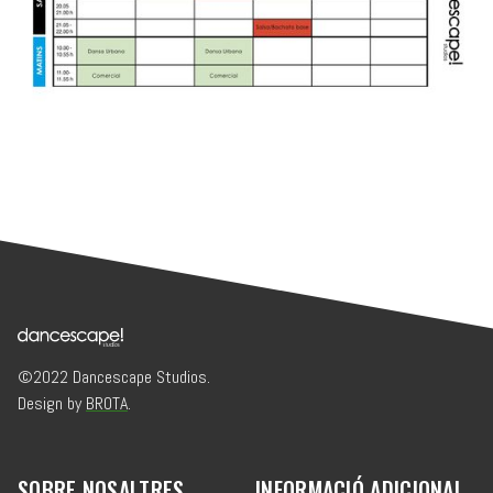
©2022 Dancescape Studios.
Design by
BROTA
.
SOBRE NOSALTRES
INFORMACIÓ ADICIONAL