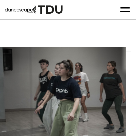
TDU
GM
F
C