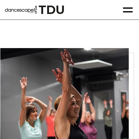
TDU
GM
F
C