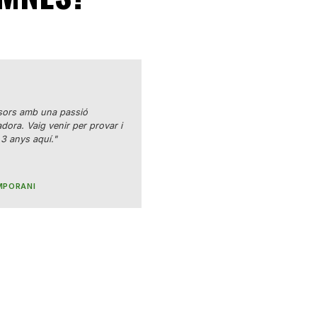
sors amb una passió
dora. Vaig venir per provar i
 3 anys aquí."
MPORANI