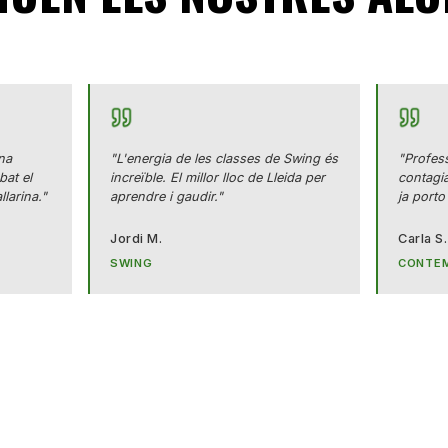
na
"L'energia de les classes de Swing és
"Profes
bat el
increïble. El millor lloc de Lleida per
contagia
larina."
aprendre i gaudir."
ja porto
Jordi M.
Carla S.
SWING
CONTE