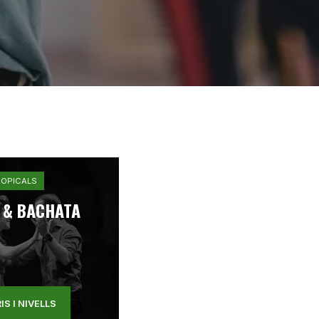
ROPICALS
 & BACHATA
IS I NIVELLS