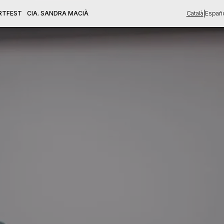
|
RTFEST
CIA. SANDRA MACIÀ
Català
Españ