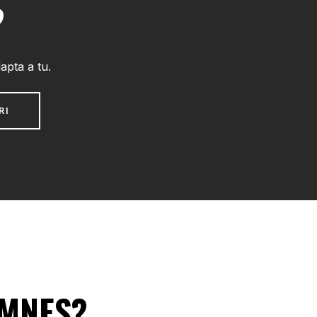
?
apta a tu.
RI
UMNES?