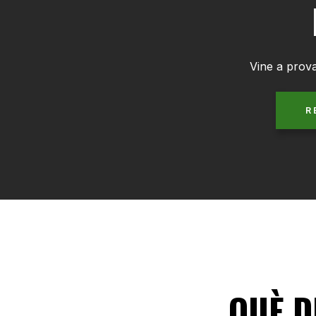
Vine a prova
R
QUÈ D