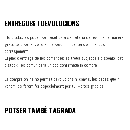
ENTREGUES I DEVOLUCIONS
Els productes poden ser recollits a secretaria de l’escola de manera
gratuïta o ser enviats a qualsevol lloc del país amb el cost
corresponent.
El plaç d’entrega de les comandes es troba subjecte a disponibilitat
d’stock i es comunicarà un cop confirmada la compra.
La compra online no permet devolucions ni canvis, les peces que hi
venem les farem fer especialment per tu! Moltes gràcies!
POTSER TAMBÉ T'AGRADA