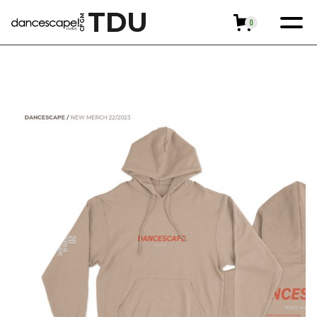
TDU
GM
0
F
C