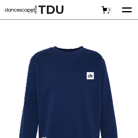
TDU
GM
0
F
C